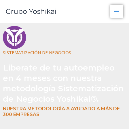
Ir
Grupo Yoshikai
al
contenido
SISTEMATIZACIÓN DE NEGOCIOS
Liberate de tu autoempleo
en 4 meses con nuestra
metodología Sistematización
de Negocios Yoshikai®.
NUESTRA METODOLOGÍA A AYUDADO A MÁS DE
300 EMPRESAS.