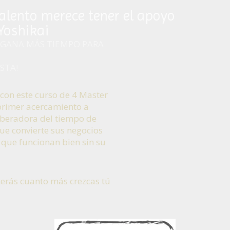
El talento merece tener el apoyo
de Yoshikai
 LA OPERACIÓN Y GANA MÁS TIEMPO PARA
R
E LO QUE TE GUSTA!
nza paso a paso con este curso de 4 Master
es para tener un primer acercamiento a
ra metodología liberadora del tiempo de
s de negocio, y que convierte sus negocios
presas rentables que funcionan bien sin su
ncia.
rda que solo crecerás cuanto más crezcas tú
o.